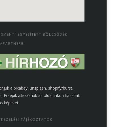
SMENTI EGYESÍTETT BÖLCSŐDÉK
APARTNERE:
njük a pixabay, unsplash, shopify/burst,
s, Freepik alkotóinak az oldalunkon használt
s képeket.
KEZELÉSI TÁJÉKOZTATÓK