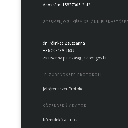
Adószám: 15837305-2-42
GYERMEKJOGI KÉPVISELŐNK ELÉRHETŐSÉ
dr. Pálinkás Zsuzsanna
+36 20/489-9639
zsuzsanna.palinkas@ijsz.bm.gov.hu
JELZŐRENDSZER PROTOKOLL
Jelzőrendszer Protokoll
KÖZÉRDEKŰ ADATOK
Közérdekű adatok