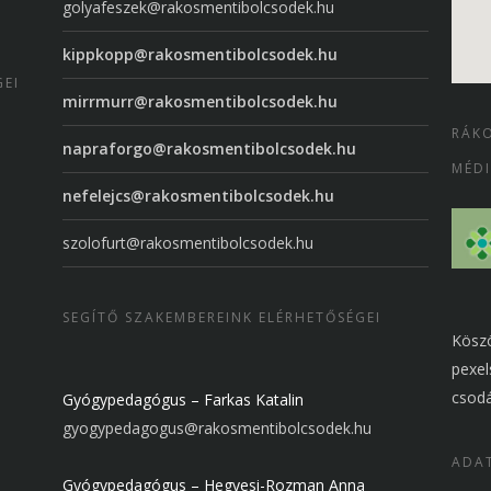
golyafeszek@rakosmentibolcsodek.hu
kippkopp@rakosmentibolcsodek.hu
GEI
mirrmurr@rakosmentibolcsodek.hu
RÁKO
napraforgo@rakosmentibolcsodek.hu
MÉDI
nefelejcs@rakosmentibolcsodek.hu
szolofurt@rakosmentibolcsodek.hu
SEGÍTŐ SZAKEMBEREINK ELÉRHETŐSÉGEI
Köszö
pexel
csodá
Gyógypedagógus – Farkas Katalin
gyogypedagogus@rakosmentibolcsodek.hu
ADAT
Gyógypedagógus – Hegyesi-Rozman Anna