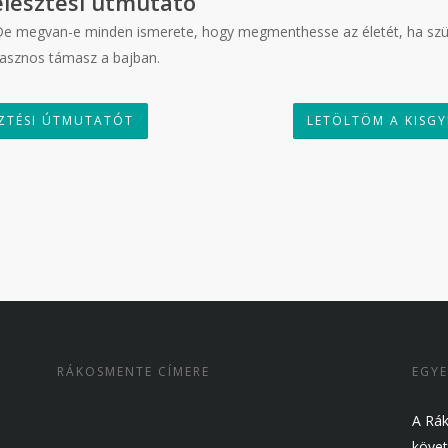
lesztési útmutató
 De megvan-e minden ismerete, hogy megmenthesse az életét, ha szük
hasznos támasz a bajban.
SZTÉSI ÚTMUTATÓT
LETÖLTÖM A KISGY
RÁKOSMENTE CÍMERE
EGYE
A Rák
követ