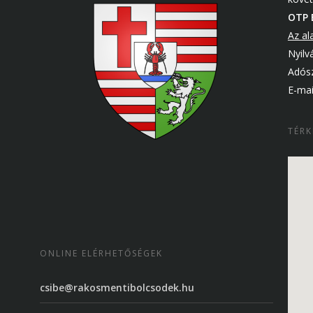
OTP 
Az al
Nyilv
Adós
E-mai
TÉRK
ONLINE ELÉRHETŐSÉGEK
csibe@rakosmentibolcsodek.hu