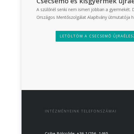
Csecsemő és kisgyermek újraé
A szülőnél senki nem ismeri jobban a gyermekét.
Országos Mentőszolgálat Alapítvány útmutatója 
LETÖLTÖM A CSECSEMŐ ÚJRAÉLE
INTÉZMÉNYEINK TELEFONSZÁMAI
Csibe Bölcsőde: +36 1/256–1465