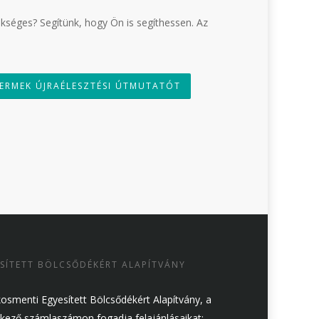
séges? Segítünk, hogy Ön is segíthessen. Az
ERMEK ÚJRAÉLESZTÉSI ÚTMUTATÓT
SÍTETT BÖLCSŐDÉKÉRT ALAPÍTVÁNY
osmenti Egyesített Bölcsődékért Alapítvány, a
kező számlaszámon fogadja felajánlásaikat: