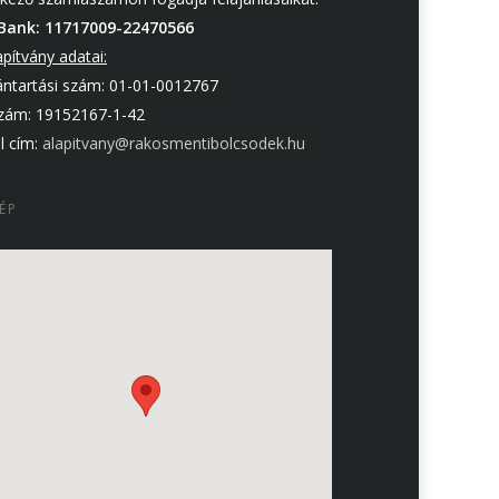
Bank: 11717009-22470566
apítvány adatai:
ántartási szám: 01-01-0012767
zám: 19152167-1-42
l cím:
alapitvany@rakosmentibolcsodek.hu
ÉP