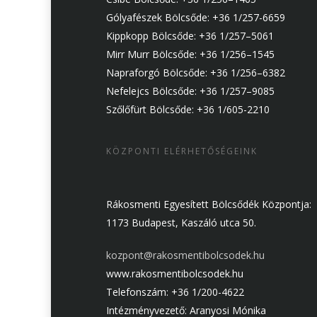
Gólyafészek Bölcsőde: +36 1/257-6659
Kippkopp Bölcsőde: +36 1/257–5061
Mirr Murr Bölcsőde: +36 1/256–1545
Napraforgó Bölcsőde: +36 1/256–6382
Nefelejcs Bölcsőde: +36 1/257–9085
Szőlőfürt Bölcsőde: +36 1/605-2210
KÖZPONTI ELÉRHETŐSÉGEINK
Rákosmenti Egyesített Bölcsődék Központja:
1173 Budapest, Kaszáló utca 50.
kozpont@rakosmentibolcsodek.hu
www.rakosmentibolcsodek.hu
Telefonszám: +36 1/200-4622
Intézményvezető: Aranyosi Mónika