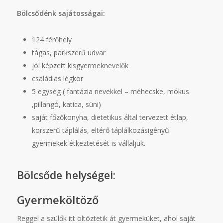
Bölcsődénk sajátosságai:
124 férőhely
tágas, parkszerű udvar
jól képzett kisgyermeknevelők
családias légkör
5 egység ( fantázia nevekkel – méhecske, mókus
,pillangó, katica, süni)
saját főzőkonyha, dietetikus által tervezett étlap,
korszerű táplálás, eltérő táplálkozásigényű
gyermekek étkeztetését is vállaljuk.
Bölcsőde helységei:
Gyermeköltöző
Reggel a szülők itt öltöztetik át gyermeküket, ahol saját