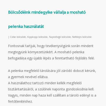
Bölcsődéink mindegyike vállalja a mosható
pelenka használatát
|
Csibe bölcsőde
,
Kippkopp bölcsőde
,
Napraforgó bölcsőde
,
Nefelejcs bölcsőde
Fontosnak tartjuk, hogy tevékenységünk során mindent
megtegyünk környezetünkért. A mosható pelenka
befogadása egy újabb lépés a fenntartható fejlődés felé.
A pelenka megfelelő tárolására jól záródó dobozt kérünk,
a gyermek nevével ellátva.
A használathoz tartozó minden kellék megfelelő
tisztántartásáról, a szülőnek naponta gondoskodnia kell.
Vagyis, minden nap haza kell szállítani a tároló edényt is a
fertőtlenítéshez.