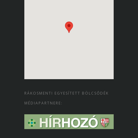
RÁKOSMENTI EGYESÍTETT BÖLCSŐDÉK
MÉDIAPARTNERE: