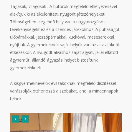
Tágasak, világosak . A bútorok megfelelő elhelyezésével
alakítjuk ki az elkülönített, nyugodt játszóhelyeket.
Többségében elegendő hely van a nagymozgásos
tevékenységekhez és a csendes játékokhoz. A puhaságot
ülőpárnákkal, játszópárnákkal, kuckóval, mesesarokkal
nyújtjuk. A gyermekeknek saját helyük van az asztaloknál
étkezéskor. A nyugodt alváshoz saját ágyat, jellel ellátott
ágyneműt, állandó ágyazási helyet biztosítunk
gyermekeinknek.
A kisgyermeknevelők évszakoknak megfelelő díszítéssel
varázsolják otthonossá a szobákat, ahol a mindennapok
telnek.