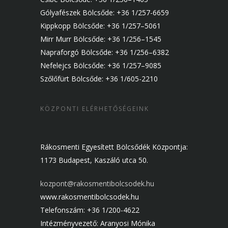
Gólyafészek Bölcsőde: +36 1/257-6659
Kippkopp Bölcsőde: +36 1/257–5061
Mirr Murr Bölcsőde: +36 1/256–1545
Napraforgó Bölcsőde: +36 1/256–6382
Nefelejcs Bölcsőde: +36 1/257–9085
Szőlőfürt Bölcsőde: +36 1/605-2210
KÖZPONTI ELÉRHETŐSÉGEINK
Rákosmenti Egyesített Bölcsődék Központja:
1173 Budapest, Kaszáló utca 50.
kozpont@rakosmentibolcsodek.hu
www.rakosmentibolcsodek.hu
Telefonszám: +36 1/200-4622
Intézményvezető: Aranyosi Mónika