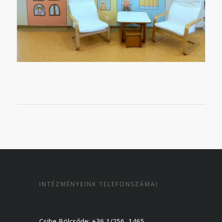
INTÉZMÉNYEINK TELEFONSZÁMAI
Csibe Bölcsőde: +36 1/256–1465