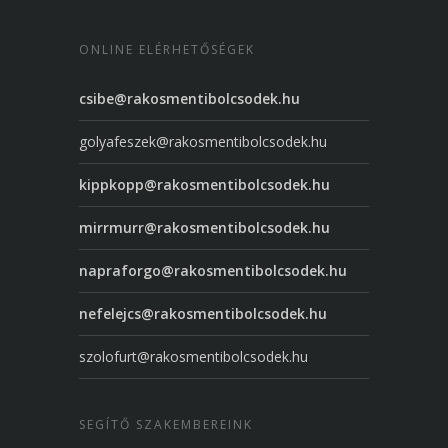
ONLINE ELÉRHETŐSÉGEK
csibe@rakosmentibolcsodek.hu
golyafeszek@rakosmentibolcsodek.hu
kippkopp@rakosmentibolcsodek.hu
mirrmurr@rakosmentibolcsodek.hu
napraforgo@rakosmentibolcsodek.hu
nefelejcs@rakosmentibolcsodek.hu
szolofurt@rakosmentibolcsodek.hu
SEGÍTŐ SZAKEMBEREINK