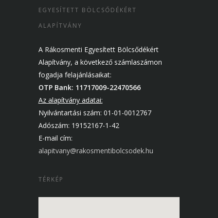
EGYESÍTETT BÖLCSŐDÉKÉRT
ALAPÍTVÁNY
A Rákosmenti Egyesített Bölcsődékért
Alapítvány, a következő számlaszámon
fogadja felajánlásaikat:
OTP Bank: 11717009-22470566
Az alapítvány adatai:
Nyilvántartási szám: 01-01-0012767
Adószám: 19152167-1-42
E-mail cím:
alapitvany@rakosmentibolcsodek.hu
TÉRKÉP