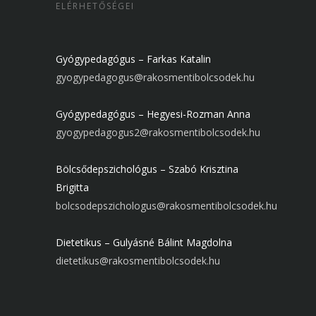
ELÉRHETŐSÉGEI
Gyógypedagógus – Farkas Katalin
gyogypedagogus@rakosmentibolcsodek.hu
Gyógypedagógus – Hegyesi-Rozman Anna
gyogypedagogus2@rakosmentibolcsodek.hu
Bölcsődepszichológus – Szabó Krisztina
Brigitta
bolcsodepszichologus@rakosmentibolcsodek.hu
Dietetikus – Gulyásné Bálint Magdolna
dietetikus@rakosmentibolcsodek.hu