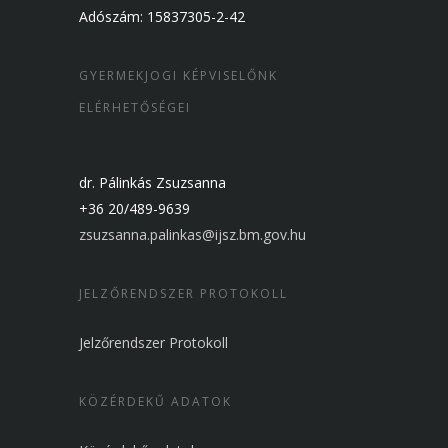
Adószám: 15837305-2-42
GYERMEKJOGI KÉPVISELŐNK
ELÉRHETŐSÉGEI
dr. Pálinkás Zsuzsanna
+36 20/489-9639
zsuzsanna.palinkas@ijsz.bm.gov.hu
JELZŐRENDSZER PROTOKOLL
Jelzőrendszer Protokoll
KÖZÉRDEKŰ ADATOK