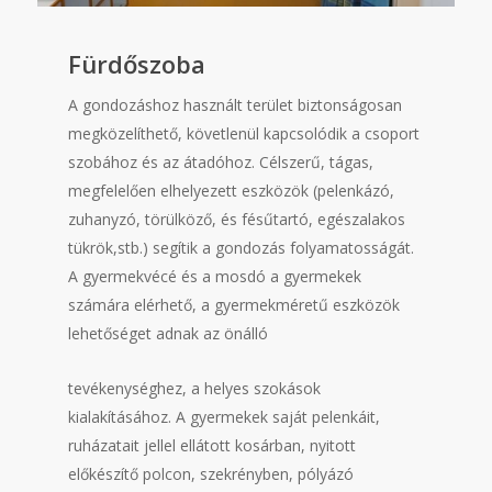
Fürdőszoba
A gondozáshoz használt terület biztonságosan
megközelíthető, követlenül kapcsolódik a csoport
szobához és az átadóhoz. Célszerű, tágas,
megfelelően elhelyezett eszközök (pelenkázó,
zuhanyzó, törülköző, és fésűtartó, egészalakos
tükrök,stb.) segítik a gondozás folyamatosságát.
A gyermekvécé és a mosdó a gyermekek
számára elérhető, a gyermekméretű eszközök
lehetőséget adnak az önálló
tevékenységhez, a helyes szokások
kialakításához. A gyermekek saját pelenkáit,
ruházatait jellel ellátott kosárban, nyitott
előkészítő polcon, szekrényben, pólyázó