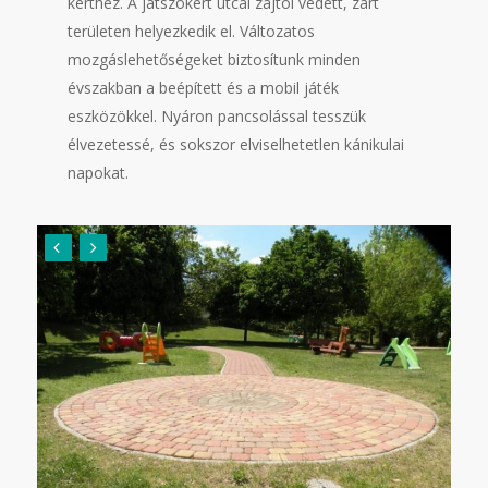
kerthez. A játszókert utcai
zajtól védett, zárt
területen helyezkedik el. Változatos
mozgáslehetőségeket biztosítunk minden
évszakban a beépített és a mobil játék
eszközökkel. Nyáron pancsolással tesszük
élvezetessé, és sokszor elviselhetetlen kánikulai
napokat.