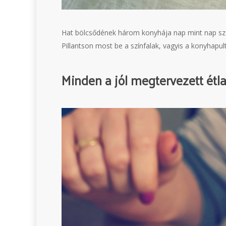
Hat bölcsődének három konyhája nap mint nap szeret
Pillantson most be a színfalak, vagyis a konyhapu
Minden a jól megtervezett étl