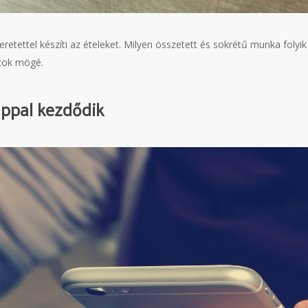
ettel készíti az ételeket. Milyen összetett és sokrétű munka folyik a
ltok mögé.
appal kezdődik