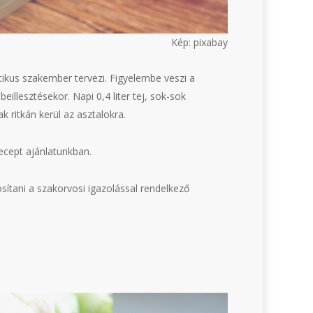
Kép: pixabay
tikus szakember tervezi. Figyelembe veszi a
illesztésekor. Napi 0,4 liter tej, sok-sok
k ritkán kerül az asztalokra.
ecept ajánlatunkban.
osítani a szakorvosi igazolással rendelkező