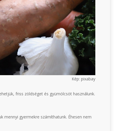
Kép: pixabay
hetjük, friss zöldséget és gyümölcsöt használunk.
djuk mennyi gyermekre számíthatunk. Éhesen nem