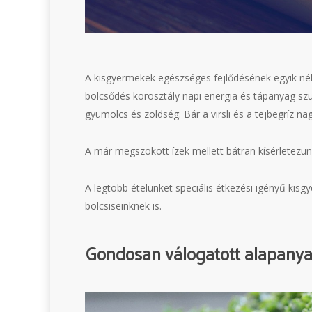
A kisgyermekek egészséges fejlődésének egyik nélk
bölcsődés korosztály napi energia és tápanyag szüks
gyümölcs és zöldség. Bár a virsli és a tejbegríz n
A már megszokott ízek mellett bátran kísérletezü
A legtöbb ételünket speciális étkezési igényű kisgy
bölcsiseinknek is.
Gondosan válogatott alapany