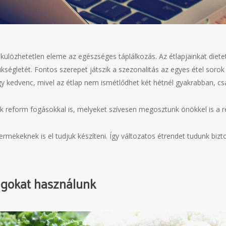
ülözhetetlen eleme az egészséges táplálkozás. Az étlapjainkat diete
égletét. Fontos szerepet játszik a szezonalitás az egyes étel sorok be
agy kedvenc, mivel az étlap nem ismétlődhet két hétnél gyakrabban, csa
nk reform fogásokkal is, melyeket szívesen megosztunk önökkel is a r
ermekeknek is el tudjuk készíteni. Így változatos étrendet tudunk bizt
agokat használunk