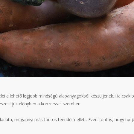
lei a lehető legjobb minőségű alapanyagokból készüljenek. Ha csak te
észesítjük előnyben a konzervvel szemben.
ladata, megannyi más fontos teendő mellett. Ezért fontos, hogy tu