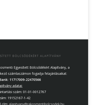
SÍTETT BÖLCSŐDÉKÉRT ALAPÍTVÁNY
osmenti Egyesített Bölcsődékért Alapítvány, a
kező számlaszámon fogadja felajánlásaikat:
Bank: 11717009-22470566
apítvány adatai:
ántartási szám: 01-01-0012767
zám: 19152167-1-42
l cím:
alapitvany@rakosmentibolcsodek.hu