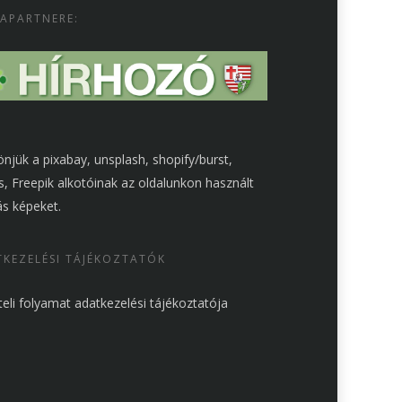
APARTNERE:
njük a pixabay, unsplash, shopify/burst,
s, Freepik alkotóinak az oldalunkon használt
s képeket.
KEZELÉSI TÁJÉKOZTATÓK
teli folyamat adatkezelési tájékoztatója