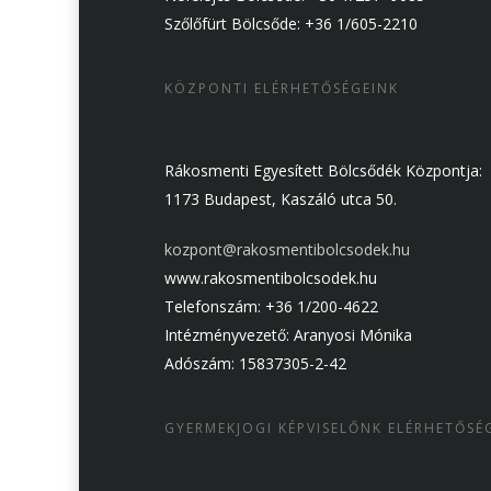
Szőlőfürt Bölcsőde: +36 1/605-2210
KÖZPONTI ELÉRHETŐSÉGEINK
Rákosmenti Egyesített Bölcsődék Központja:
1173 Budapest, Kaszáló utca 50.
kozpont@rakosmentibolcsodek.hu
www.rakosmentibolcsodek.hu
Telefonszám: +36 1/200-4622
Intézményvezető: Aranyosi Mónika
Adószám: 15837305-2-42
GYERMEKJOGI KÉPVISELŐNK ELÉRHETŐSÉ