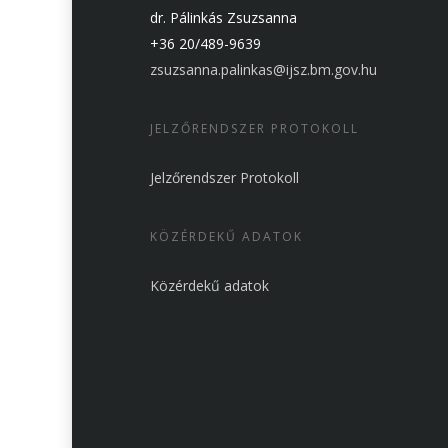
dr. Pálinkás Zsuzsanna
+36 20/489-9639
zsuzsanna.palinkas@ijsz.bm.gov.hu
JELZŐRENDSZER PROTOKOLL
Jelzőrendszer Protokoll
KÖZÉRDEKŰ ADATOK
Közérdekű adatok