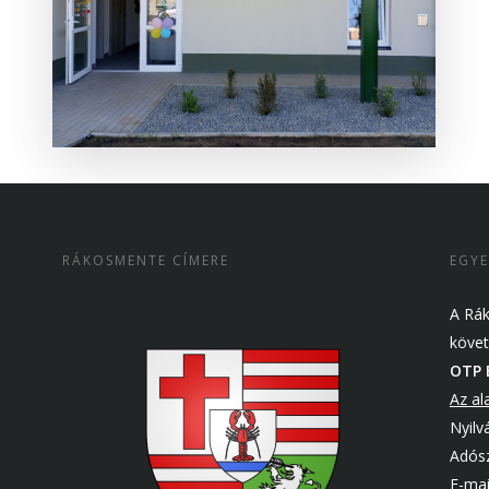
RÁKOSMENTE CÍMERE
EGYE
A Rák
követ
OTP 
Az al
Nyilv
Adós
E-mai