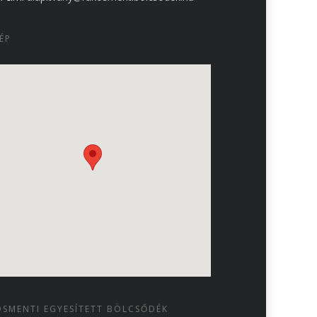
ÉP
SMENTI EGYESÍTETT BÖLCSŐDÉK