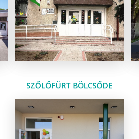
SZŐLŐFÜRT BÖLCSŐDE