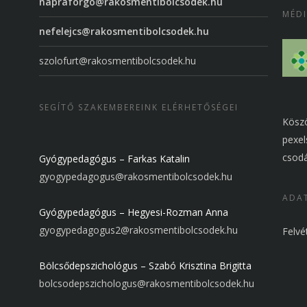
napraforgo@rakosmentibolcsodek.hu
MÉDI
nefelejcs@rakosmentibolcsodek.hu
szolofurt@rakosmentibolcsodek.hu
SEGÍTŐ SZAKEMBEREINK ELÉRHETŐSÉGEI
Köszö
pexel
csodá
Gyógypedagógus – Farkas Katalin
gyogypedagogus@rakosmentibolcsodek.hu
ADAT
Gyógypedagógus – Hegyesi-Rozman Anna
gyogypedagogus2@rakosmentibolcsodek.hu
Felvé
Bölcsődepszichológus – Szabó Krisztina Brigitta
bolcsodepszichologus@rakosmentibolcsodek.hu