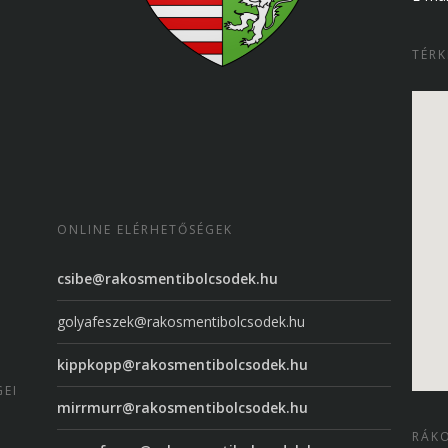
TÉRK
ONLINE ELÉRHETŐSÉGEK
csibe@rakosmentibolcsodek.hu
golyafeszek@rakosmentibolcsodek.hu
kippkopp@rakosmentibolcsodek.hu
GEI
mirrmurr@rakosmentibolcsodek.hu
RÁKO