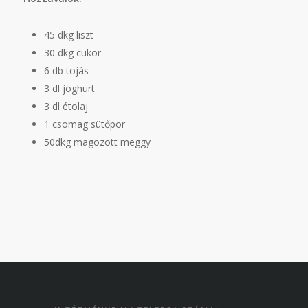
45 dkg liszt
30 dkg cukor
6 db tojás
3 dl joghurt
3 dl étolaj
1 csomag sütőpor
50dkg magozott meggy