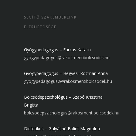
SEGÍTŐ SZAKEMBEREINK
ELÉRHETŐSÉGEI
Gyógypedagógus – Farkas Katalin
gyogypedagogus@rakosmentibolcsodek.hu
Gyógypedagógus – Hegyesi-Rozman Anna
gyogypedagogus2@rakosmentibolcsodek.hu
Bölcsődepszichológus – Szabó Krisztina
Brigitta
bolcsodepszichologus@rakosmentibolcsodek.hu
Dietetikus – Gulyásné Bálint Magdolna