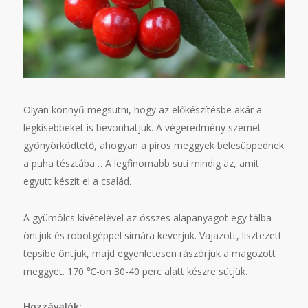
Olyan könnyű megsütni, hogy az előkészítésbe akár a
legkisebbeket is bevonhatjuk. A végeredmény szemet
gyönyörködtető, ahogyan a piros meggyek belesüppednek
a puha tésztába… A legfinomabb süti mindig az, amit
együtt készít el a család.
A gyümölcs kivételével az összes alapanyagot egy tálba
öntjük és robotgéppel simára keverjük. Vajazott, lisztezett
tepsibe öntjük, majd egyenletesen rászórjuk a magozott
meggyet. 170 ℃-on 30-40 perc alatt készre sütjük.
Hozzávalók: