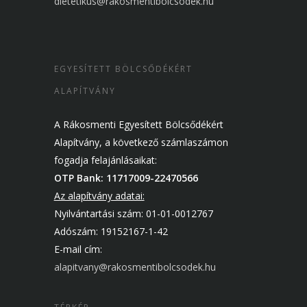
dietetikus@rakosmentibolcsodek.hu
EGYESÍTETT BÖLCSŐDÉKÉRT
ALAPÍTVÁNY
A Rákosmenti Egyesített Bölcsődékért
Alapítvány, a következő számlaszámon
fogadja felajánlásaikat:
OTP Bank: 11717009-22470566
Az alapítvány adatai:
Nyilvántartási szám: 01-01-0012767
Adószám: 19152167-1-42
E-mail cím:
alapitvany@rakosmentibolcsodek.hu