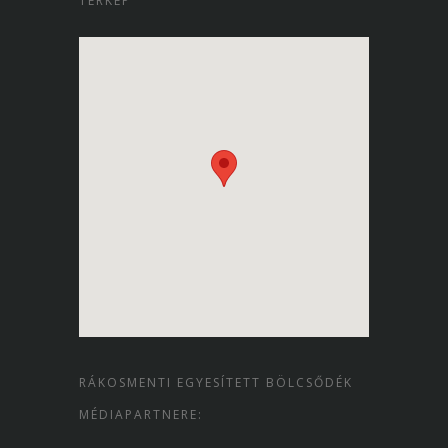
TÉRKÉP
RÁKOSMENTI EGYESÍTETT BÖLCSŐDÉK
MÉDIAPARTNERE: