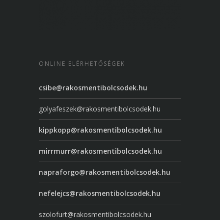
ONLINE ELÉRHETŐSÉGEK
csibe@rakosmentibolcsodek.hu
golyafeszek@rakosmentibolcsodek.hu
kippkopp@rakosmentibolcsodek.hu
mirrmurr@rakosmentibolcsodek.hu
napraforgo@rakosmentibolcsodek.hu
nefelejcs@rakosmentibolcsodek.hu
szolofurt@rakosmentibolcsodek.hu