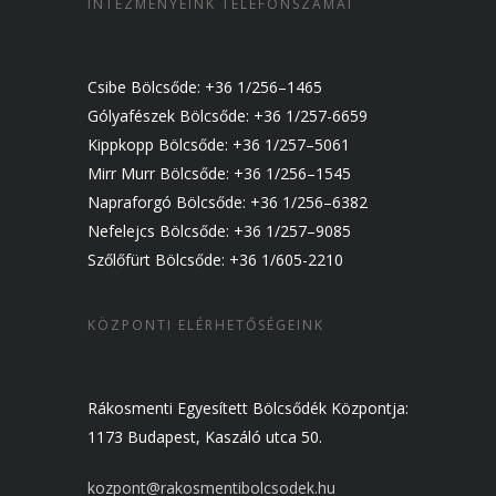
INTÉZMÉNYEINK TELEFONSZÁMAI
Csibe Bölcsőde: +36 1/256–1465
Gólyafészek Bölcsőde: +36 1/257-6659
Kippkopp Bölcsőde: +36 1/257–5061
Mirr Murr Bölcsőde: +36 1/256–1545
Napraforgó Bölcsőde: +36 1/256–6382
Nefelejcs Bölcsőde: +36 1/257–9085
Szőlőfürt Bölcsőde: +36 1/605-2210
KÖZPONTI ELÉRHETŐSÉGEINK
Rákosmenti Egyesített Bölcsődék Központja:
1173 Budapest, Kaszáló utca 50.
kozpont@rakosmentibolcsodek.hu