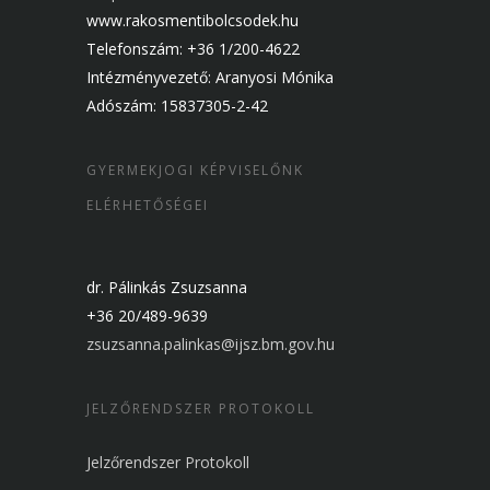
www.rakosmentibolcsodek.hu
Telefonszám: +36 1/200-4622
Intézményvezető: Aranyosi Mónika
Adószám: 15837305-2-42
GYERMEKJOGI KÉPVISELŐNK
ELÉRHETŐSÉGEI
dr. Pálinkás Zsuzsanna
+36 20/489-9639
zsuzsanna.palinkas@ijsz.bm.gov.hu
JELZŐRENDSZER PROTOKOLL
Jelzőrendszer Protokoll