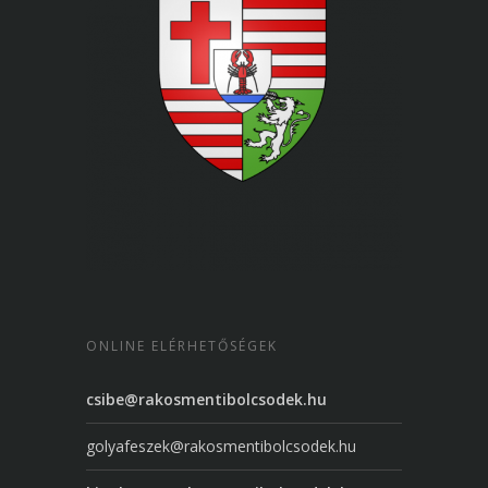
ONLINE ELÉRHETŐSÉGEK
csibe@rakosmentibolcsodek.hu
golyafeszek@rakosmentibolcsodek.hu