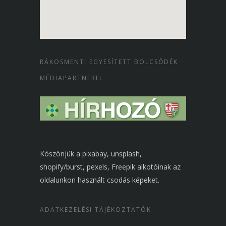
RÁKOSMENTI EGYESÍTETT BÖLCSŐDÉK
MÉDIAPARTNERE:
Köszönjük a pixabay, unsplash,
shopify/burst, pexels, Freepik alkotóinak az
oldalunkon használt csodás képeket.
ADATKEZELÉSI TÁJÉKOZTATÓK