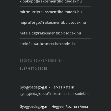
kippkopp@rakosmentibolcsodek.hu
mirrmurr@rakosmentibolcsodek.hu
napraforgo@rakosmentibolcsodek.hu
nefelejcs@rakosmentibolcsodek.hu
szolofurt@rakosmentibolcsodek.hu
SEGÍTŐ SZAKEMBEREINK
ELÉRHETŐSÉGEI
Gyógypedagógus – Farkas Katalin
gyogypedagogus@rakosmentibolcsodek.hu
Gyógypedagógus – Hegyesi-Rozman Anna