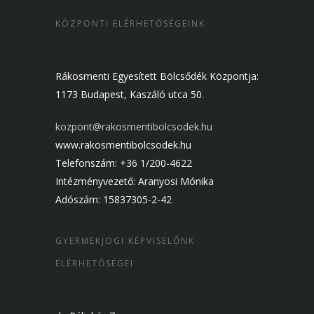
KÖZPONTI ELÉRHETŐSÉGEINK
Rákosmenti Egyesített Bölcsődék Központja:
1173 Budapest, Kaszáló utca 50.
kozpont@rakosmentibolcsodek.hu
www.rakosmentibolcsodek.hu
Telefonszám: +36 1/200-4622
Intézményvezető: Aranyosi Mónika
Adószám: 15837305-2-42
GYERMEKJOGI KÉPVISELŐNK
ELÉRHETŐSÉGEI