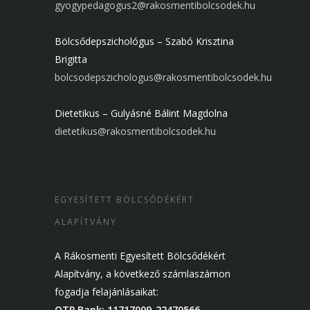
gyogypedagogus2@rakosmentibolcsodek.hu
Bölcsődepszichológus – Szabó Krisztina
Brigitta
bolcsodepszichologus@rakosmentibolcsodek.hu
Dietetikus – Gulyásné Bálint Magdolna
dietetikus@rakosmentibolcsodek.hu
EGYESÍTETT BÖLCSŐDÉKÉRT
ALAPÍTVÁNY
A Rákosmenti Egyesített Bölcsődékért
Alapítvány, a következő számlaszámon
fogadja felajánlásaikat:
OTP Bank: 11717009-22470566