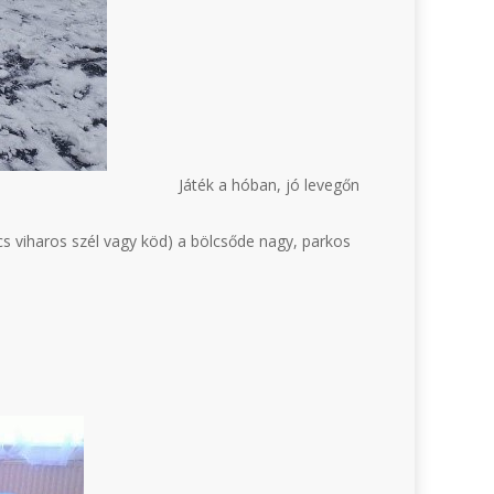
Játék a hóban, jó levegőn
cs viharos szél vagy köd) a bölcsőde nagy, parkos