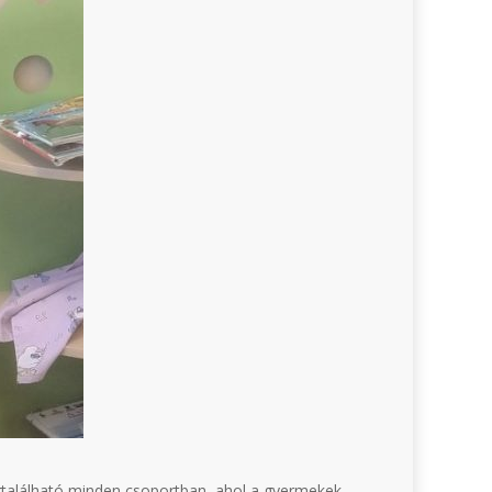
gtalálható minden csoportban, ahol a gyermekek