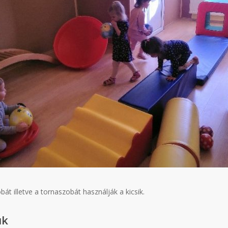
t illetve a tornaszobát használják a kicsik.
uk