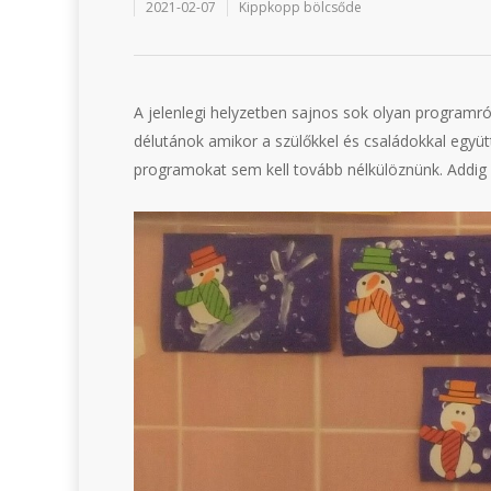
2021-02-07
Kippkopp bölcsőde
A jelenlegi helyzetben sajnos sok olyan programr
délutánok amikor a szülőkkel és családokkal együt
programokat sem kell tovább nélkülöznünk. Addig i