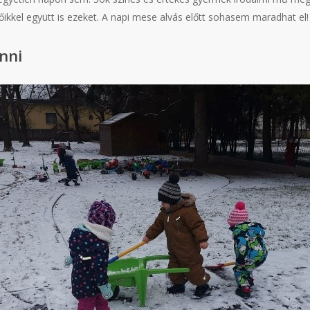
ikkel együtt is ezeket. A napi mese alvás előtt sohasem maradhat el!
enni