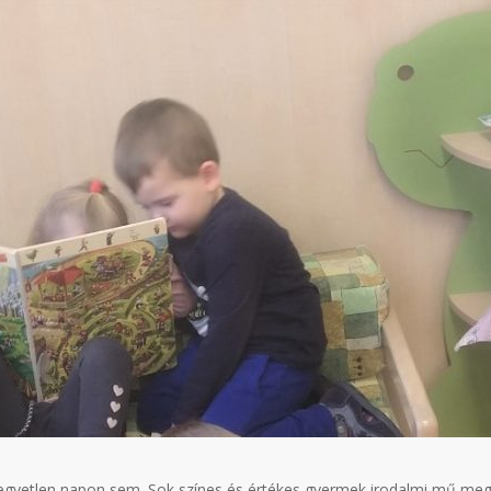
 egyetlen napon sem. Sok színes és értékes gyermek irodalmi mű me