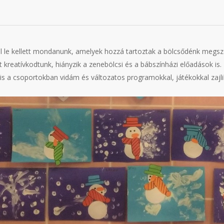
ól le kellett mondanunk, amelyek hozzá tartoztak a bölcsődénk megsz
t kreatívkodtunk, hiányzik a zenebölcsi és a bábszínházi előadások 
s a csoportokban vidám és változatos programokkal, játékokkal zajlik