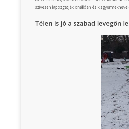
szívesen lapozgatják önállóan és kisgyermeknevelő
Télen is jó a szabad levegőn l