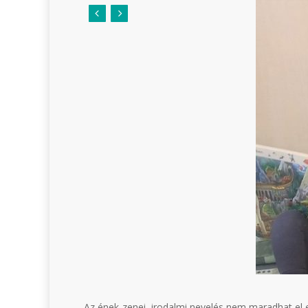
Az ének-zenei, irodalmi nevelés nem maradhat el