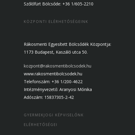
Szőlőfürt Bölcsőde: +36 1/605-2210
KÖZPONTI ELÉRHETŐSÉGEINK
Rákosmenti Egyesített Bölcsődék Központja:
1173 Budapest, Kaszáló utca 50.
kozpont@rakosmentibolcsodek.hu
www.rakosmentibolcsodek.hu
Telefonszám: +36 1/200-4622
Intézményvezető: Aranyosi Mónika
Adószám: 15837305-2-42
GYERMEKJOGI KÉPVISELŐNK
ELÉRHETŐSÉGEI