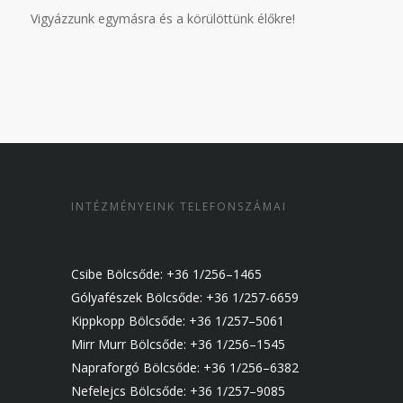
Vigyázzunk egymásra és a körülöttünk élőkre!
INTÉZMÉNYEINK TELEFONSZÁMAI
Csibe Bölcsőde: +36 1/256–1465
Gólyafészek Bölcsőde: +36 1/257-6659
Kippkopp Bölcsőde: +36 1/257–5061
Mirr Murr Bölcsőde: +36 1/256–1545
Napraforgó Bölcsőde: +36 1/256–6382
Nefelejcs Bölcsőde: +36 1/257–9085