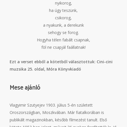
nyikorog,
ha úgy teszünk,
csikorog,
a nyakunk, a derekunk
sehogy se forog.
Hogyha télen fabált csapnak,
föl ne csapjál faállatnak!
Ezt a verset ebből a kötetből választottuk: Cini-cini
muzsika 25. oldal, Móra Könyvkiadó
Mese ajánló
Vlagyimir Szutyejev 1903. július 5-én született
Oroszországban, Moszkvában. Már fiatalkorában is
publikált magazinokban, később filmezést tanult. Első