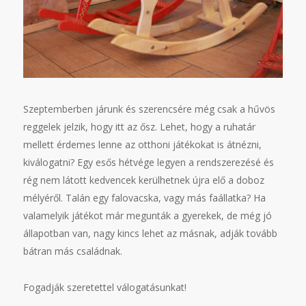
Szeptemberben járunk és szerencsére még csak a hűvös
reggelek jelzik, hogy itt az ősz. Lehet, hogy a ruhatár
mellett érdemes lenne az otthoni játékokat is átnézni,
kiválogatni? Egy esős hétvége legyen a rendszerezésé és
rég nem látott kedvencek kerülhetnek újra elő a doboz
mélyéről. Talán egy falovacska, vagy más faállatka? Ha
valamelyik játékot már megunták a gyerekek, de még jó
állapotban van, nagy kincs lehet az másnak, adják tovább
bátran más családnak.
Fogadják szeretettel válogatásunkat!