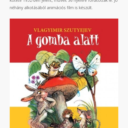
kötete 1952-ben jelent, műveit 36 nyelvre fordították le. Jó
néhány alkotásából animációs film is készült.