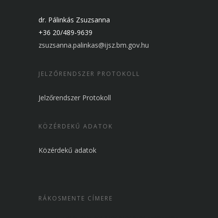
dr. Pálinkás Zsuzsanna
+36 20/489-9639
zsuzsanna.palinkas@ijsz.bm.gov.hu
JELZŐRENDSZER PROTOKOLL
Jelzőrendszer Protokoll
KÖZÉRDEKŰ ADATOK
Közérdekű adatok
RÁKOSMENTE CÍMERE