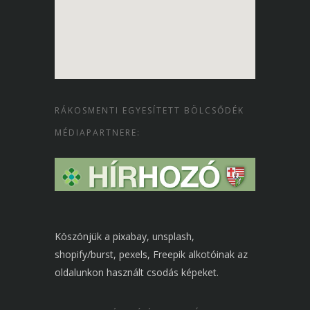
RÁKOSMENTI EGYESÍTETT BÖLCSŐDÉK
MÉDIAPARTNERE:
Köszönjük a pixabay, unsplash,
shopify/burst, pexels, Freepik alkotóinak az
oldalunkon használt csodás képeket.