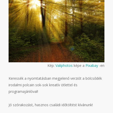
Kép:
Valiphotos
képe a
Pixabay
-en
Keressék a nyomtatásban megjelenő verziót a bölcsődék
irodalmi polcain sok-sok kreatív ötlettel és
programajánlóval!
Jó szórakozást, hasznos családi időtöltést kívánunk!