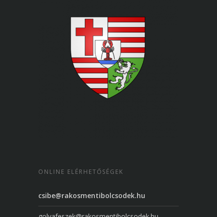
ONLINE ELÉRHETŐSÉGEK
csibe@rakosmentibolcsodek.hu
golyafeszek@rakosmentibolcsodek.hu