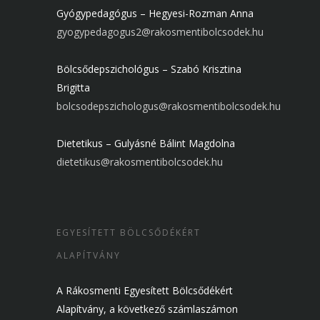
Gyógypedagógus – Hegyesi-Rozman Anna
gyogypedagogus2@rakosmentibolcsodek.hu
Bölcsődepszichológus – Szabó Krisztina
Brigitta
bolcsodepszichologus@rakosmentibolcsodek.hu
Dietetikus – Gulyásné Bálint Magdolna
dietetikus@rakosmentibolcsodek.hu
EGYESÍTETT BÖLCSŐDÉKÉRT
ALAPÍTVÁNY
A Rákosmenti Egyesített Bölcsődékért
Alapítvány, a következő számlaszámon