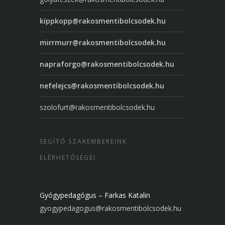
kippkopp@rakosmentibolcsodek.hu
mirrmurr@rakosmentibolcsodek.hu
napraforgo@rakosmentibolcsodek.hu
nefelejcs@rakosmentibolcsodek.hu
szolofurt@rakosmentibolcsodek.hu
SEGÍTŐ SZAKEMBEREINK
ELÉRHETŐSÉGEI
Gyógypedagógus – Farkas Katalin
gyogypedagogus@rakosmentibolcsodek.hu