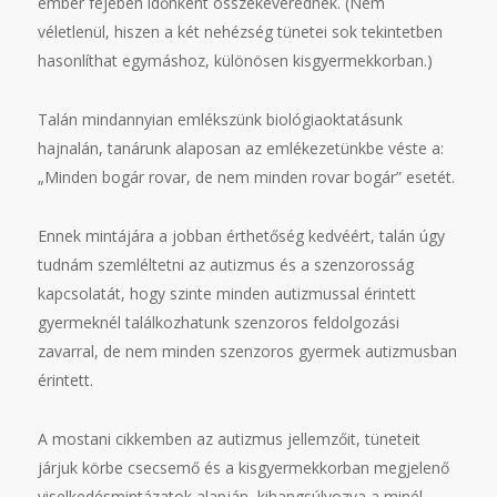
ember fejében időnként összekeverednek. (Nem
véletlenül, hiszen a két nehézség tünetei sok tekintetben
hasonlíthat egymáshoz, különösen kisgyermekkorban.)
Talán mindannyian emlékszünk biológiaoktatásunk
hajnalán, tanárunk alaposan az emlékezetünkbe véste a:
„Minden bogár rovar, de nem minden rovar bogár” esetét.
Ennek mintájára a jobban érthetőség kedvéért, talán úgy
tudnám szemléltetni az autizmus és a szenzorosság
kapcsolatát, hogy szinte minden autizmussal érintett
gyermeknél találkozhatunk szenzoros feldolgozási
zavarral, de nem minden szenzoros gyermek autizmusban
érintett.
A mostani cikkemben az autizmus jellemzőit, tüneteit
járjuk körbe csecsemő és a kisgyermekkorban megjelenő
viselkedésmintázatok alapján, kihangsúlyozva a minél