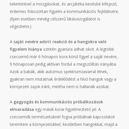
tekintetével a mozgásokat, és arcjátéka kevésbé kifejező,
érdemes fokozottan figyelni a kommunikációs fejlődésére.
(Ilyen esetben mindig célszerű látásvizsgálatot is
végeztetni.)
A
saját nevére adott reakció és a hangokra való
figyelem hiánya
szintén gyanúra adhat okot. A legtöbb
csecsemő már 6 hónapos kora körül figyel a saját nevére,
9 hónaposan pedig aktívan fordul a megszólítás irányába.
Azok a babák, akik autizmus spektrumzavarral élnek,
gyakran nem mutatnak érdeklődést a hívó hangok vagy a
környezeti zajok iránt, mintha nem is hallanák azokat.
A
gagyogás és kommunikációs próbálkozások
elmaradása
egy másik korai figyelmeztető jel. A
csecsemők természetüknél fogva próbálnak kapcsolatot
teremteni a környezetükkel, kezdetben hangokkal, majd a