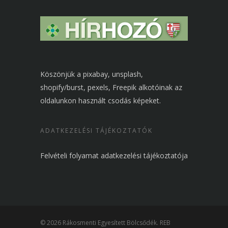
Köszönjük a pixabay, unsplash,
shopify/burst, pexels, Freepik alkotóinak az
oldalunkon használt csodás képeket.
ADATKEZELÉSI TÁJÉKOZTATÓK
Felvételi folyamat adatkezelési tájékoztatója
© 2026 Rákosmenti Egyesített Bölcsődék. REB