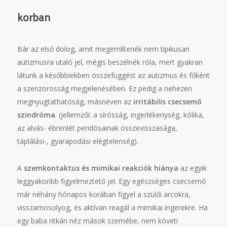
korban
Bár az első dolog, amit megemlítenék nem tipikusan
autizmusra utaló jel, mégis beszélnék róla, mert gyakran
látunk a későbbiekben összefüggést az autizmus és főként
a szenzorosság megjelenésében. Ez pedig a nehezen
megnyugtathatóság, másnéven az
irritábilis csecsemő
szindróma
.
(jellemzői: a sírósság, ingerlékenység, kólika,
az alvás- ébrenlét peridósainak összevisszasága,
táplálási-, gyarapodási elégtelenség).
A
szemkontaktus és mimikai reakciók hiánya
az egyik
leggyakoribb figyelmeztető jel. Egy egészséges csecsemő
már néhány hónapos korában figyel a szülői arcokra,
visszamosolyog, és aktívan reagál a mimikai ingerekre. Ha
egy baba ritkán néz mások szemébe, nem követi