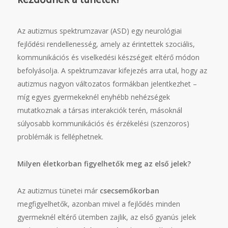
Az autizmus spektrumzavar (ASD) egy neurológiai
fejlődési rendellenesség, amely az érintettek szociális,
kommunikációs és viselkedési készségeit eltérő módon
befolyásolja. A spektrumzavar kifejezés arra utal, hogy az
autizmus nagyon változatos formákban jelentkezhet –
míg egyes gyermekeknél enyhébb nehézségek
mutatkoznak a társas interakciók terén, másoknál
súlyosabb kommunikációs és érzékelési (szenzoros)
problémák is felléphetnek.
Milyen életkorban figyelhetők meg az első jelek?
Az autizmus tünetei már
csecsemőkorban
megfigyelhetők, azonban mivel a fejlődés minden
gyermeknél eltérő ütemben zajlik, az első gyanús jelek