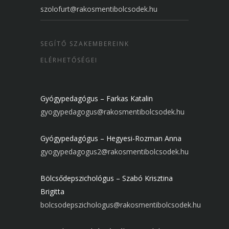
szolofurt@rakosmentibolcsodek.hu
SEGÍTŐ SZAKEMBEREINK
ELÉRHETŐSÉGEI
Gyógypedagógus – Farkas Katalin
gyogypedagogus@rakosmentibolcsodek.hu
Gyógypedagógus – Hegyesi-Rozman Anna
gyogypedagogus2@rakosmentibolcsodek.hu
Bölcsődepszichológus – Szabó Krisztina
Brigitta
bolcsodepszichologus@rakosmentibolcsodek.hu