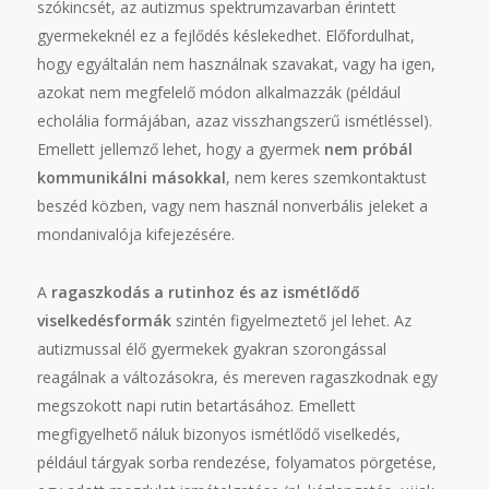
szókincsét, az autizmus spektrumzavarban érintett
gyermekeknél ez a fejlődés késlekedhet. Előfordulhat,
hogy egyáltalán nem használnak szavakat, vagy ha igen,
azokat nem megfelelő módon alkalmazzák (például
echolália formájában, azaz visszhangszerű ismétléssel).
Emellett jellemző lehet, hogy a gyermek
nem próbál
kommunikálni másokkal
, nem keres szemkontaktust
beszéd közben, vagy nem használ nonverbális jeleket a
mondanivalója kifejezésére.
A
ragaszkodás a rutinhoz és az ismétlődő
viselkedésformák
szintén figyelmeztető jel lehet. Az
autizmussal élő gyermekek gyakran szorongással
reagálnak a változásokra, és mereven ragaszkodnak egy
megszokott napi rutin betartásához. Emellett
megfigyelhető náluk bizonyos ismétlődő viselkedés,
például tárgyak sorba rendezése, folyamatos pörgetése,