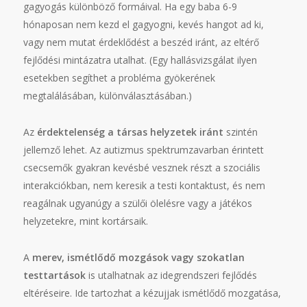
gagyogás különböző formáival. Ha egy baba 6-9
hónaposan nem kezd el gagyogni, kevés hangot ad ki,
vagy nem mutat érdeklődést a beszéd iránt, az eltérő
fejlődési mintázatra utalhat. (Egy hallásvizsgálat ilyen
esetekben segíthet a probléma gyökerének
megtalálásában, különválasztásában.)
Az
érdektelenség a társas helyzetek iránt
szintén
jellemző lehet. Az autizmus spektrumzavarban érintett
csecsemők gyakran kevésbé vesznek részt a szociális
interakciókban, nem keresik a testi kontaktust, és nem
reagálnak ugyanúgy a szülői ölelésre vagy a játékos
helyzetekre, mint kortársaik.
A
merev, ismétlődő mozgások vagy szokatlan
testtartások
is utalhatnak az idegrendszeri fejlődés
eltéréseire. Ide tartozhat a kézujjak ismétlődő mozgatása,