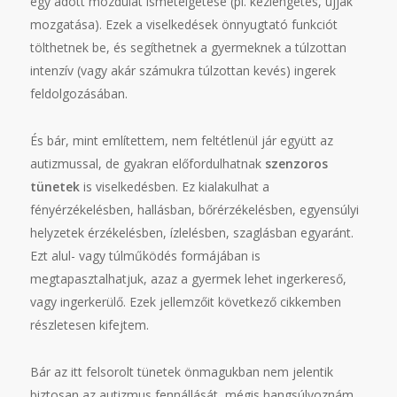
egy adott mozdulat ismételgetése (pl. kézlengetés, ujjak
mozgatása). Ezek a viselkedések önnyugtató funkciót
tölthetnek be, és segíthetnek a gyermeknek a túlzottan
intenzív (vagy akár számukra túlzottan kevés) ingerek
feldolgozásában.
És bár, mint említettem, nem feltétlenül jár együtt az
autizmussal, de gyakran előfordulhatnak
szenzoros
tünetek
is viselkedésben. Ez kialakulhat a
fényérzékelésben, hallásban, bőrérzékelésben, egyensúlyi
helyzetek érzékelésben, ízlelésben, szaglásban egyaránt.
Ezt alul- vagy túlműködés formájában is
megtapasztalhatjuk, azaz a gyermek lehet ingerkereső,
vagy ingerkerülő. Ezek jellemzőit következő cikkemben
részletesen kifejtem.
Bár az itt felsorolt tünetek önmagukban nem jelentik
biztosan az autizmus fennállását, mégis hangsúlyoznám,