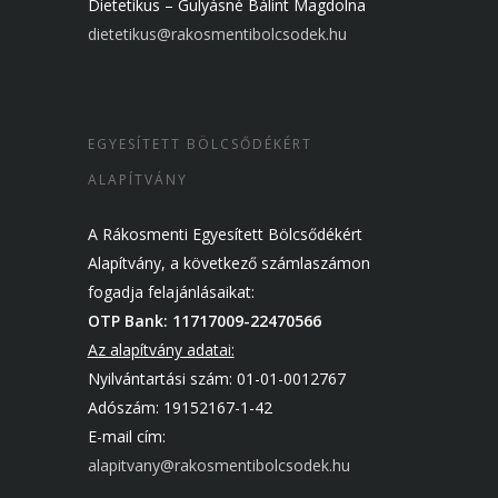
Dietetikus – Gulyásné Bálint Magdolna
dietetikus@rakosmentibolcsodek.hu
EGYESÍTETT BÖLCSŐDÉKÉRT
ALAPÍTVÁNY
A Rákosmenti Egyesített Bölcsődékért
Alapítvány, a következő számlaszámon
fogadja felajánlásaikat:
OTP Bank: 11717009-22470566
Az alapítvány adatai:
Nyilvántartási szám: 01-01-0012767
Adószám: 19152167-1-42
E-mail cím:
alapitvany@rakosmentibolcsodek.hu