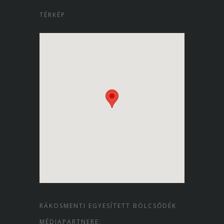
TÉRKÉP
RÁKOSMENTI EGYESÍTETT BÖLCSŐDÉK
MÉDIAPARTNERE: