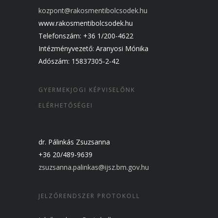
kozpont@rakosmentibolcsodek.hu
www.rakosmentibolcsodek.hu
Telefonszám: +36 1/200-4622
Intézményvezető: Aranyosi Mónika
Adószám: 15837305-2-42
GYERMEKJOGI KÉPVISELŐNK
ELÉRHETŐSÉGEI
dr. Pálinkás Zsuzsanna
+36 20/489-9639
zsuzsanna.palinkas@ijsz.bm.gov.hu
JELZŐRENDSZER PROTOKOLL