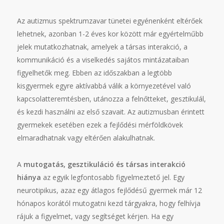
Az autizmus spektrumzavar tünetei egyénenként eltérőek
lehetnek, azonban 1-2 éves kor között már egyértelműbb
jelek mutatkozhatnak, amelyek a társas interakció, a
kommunikáció és a viselkedés sajátos mintázataiban
figyelhetők meg. Ebben az időszakban a legtöbb
kisgyermek egyre aktívabbá válik a környezetével való
kapcsolatteremtésben, utánozza a felnőtteket, gesztikulál,
és kezdi használni az első szavait. Az autizmusban érintett
gyermekek esetében ezek a fejlődési mérföldkövek
elmaradhatnak vagy eltérően alakulhatnak.
A
mutogatás, gesztikuláció és társas interakció
hiánya
az egyik legfontosabb figyelmeztető jel. Egy
neurotipikus, azaz egy átlagos fejlődésű gyermek már 12
hónapos korától mutogatni kezd tárgyakra, hogy felhívja
rájuk a figyelmet, vagy segítséget kérjen. Ha egy