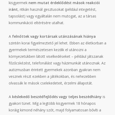
kisgyermek
nem mutat érdeklődést mások reakciói
iránt
, ritkán használ gesztusokat (például integetést,
tapsolást) vagy egyáltalán nem mutogat, az a társas
kommunikáció eltérésére utalhat.
A
felnőttek vagy kortársak utánzásának hiánya
szintén korai figyelmeztető jel lehet. Ebben az életkorban a
gyermekek természetesen kezdik el utánozni a
környezetükben látott viselkedéseket – például játszanak
főzőcskézést, telefonálást vagy házimunkát utánoznak. Az
autizmusban érintett gyermekek azonban gyakran nem
vesznek részt ezekben a játékokban, és nehezebben
olvassák le mások cselekedeteit, érzelmi állapotát.
A
késlekedő beszédfejlődés vagy teljes beszédhiány
is
gyakori tünet. Míg a legtöbb kisgyermek 18 hónapos
koráig kimond néhány szót, majd folyamatosan bővíti a