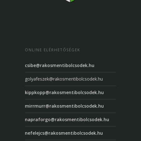
ONLINE ELÉRHETŐSÉGEK
csibe@rakosmentibolcsodek.hu
golyafeszek@rakosmentibolcsodek.hu
kippkopp@rakosmentibolcsodek.hu
mirrmurr@rakosmentibolcsodek.hu
napraforgo@rakosmentibolcsodek.hu
nefelejcs@rakosmentibolcsodek.hu