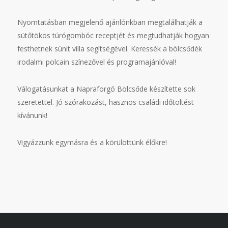
Nyomtatásban megjelenő ajánlónkban megtalálhatják a
sütőtökös túrógombóc receptjét és megtudhatják hogyan
festhetnek sünit villa segítségével. Keressék a bölcsődék
irodalmi polcain színezővel és programajánlóval!
Válogatásunkat a Napraforgó Bölcsőde készítette sok
szeretettel. Jó szórakozást, hasznos családi időtöltést
kívánunk!
Vigyázzunk egymásra és a körülöttünk élőkre!