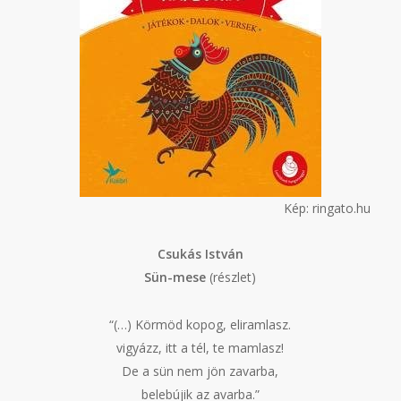
Kép: ringato.hu
Csukás István
Sün-mese
(részlet)
“(…) Körmöd kopog, eliramlasz.
vigyázz, itt a tél, te mamlasz!
De a sün nem jön zavarba,
belebújik az avarba.”