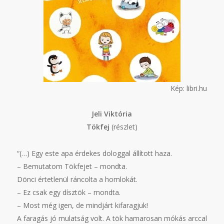
Kép: libri.hu
Jeli Viktória
Tökfej
(részlet)
“(…) Egy este apa érdekes dologgal állított haza.
– Bemutatom Tökfejet – mondta.
Dönci értetlenül ráncolta a homlokát.
– Ez csak egy dísztök – mondta.
– Most még igen, de mindjárt kifaragjuk!
A faragás jó mulatság volt. A tök hamarosan mókás arccal