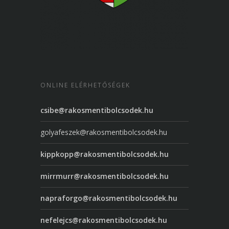
ONLINE ELÉRHETŐSÉGEK
csibe@rakosmentibolcsodek.hu
golyafeszek@rakosmentibolcsodek.hu
kippkopp@rakosmentibolcsodek.hu
mirrmurr@rakosmentibolcsodek.hu
napraforgo@rakosmentibolcsodek.hu
nefelejcs@rakosmentibolcsodek.hu