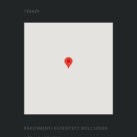
TÉRKÉP
RÁKOSMENTI EGYESÍTETT BÖLCSŐDÉK