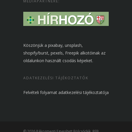
MÉDIAPARTNERE:
Köszönjük a pixabay, unsplash,
shopify/burst, pexels, Freepik alkotóinak az
oldalunkon használt csodás képeket.
ADATKEZELÉSI TÁJÉKOZTATÓK
Felvételi folyamat adatkezelési tájékoztatója
© 2026 Rákosmenti Egyesített Bölcsődék. REB