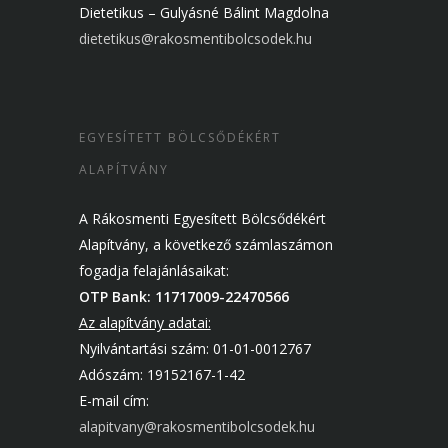
Dietetikus – Gulyásné Bálint Magdolna
dietetikus@rakosmentibolcsodek.hu
EGYESÍTETT BÖLCSŐDÉKÉRT
ALAPÍTVÁNY
A Rákosmenti Egyesített Bölcsődékért
Alapítvány, a következő számlaszámon
fogadja felajánlásaikat:
OTP Bank: 11717009-22470566
Az alapítvány adatai:
Nyilvántartási szám: 01-01-0012767
Adószám: 19152167-1-42
E-mail cím:
alapitvany@rakosmentibolcsodek.hu