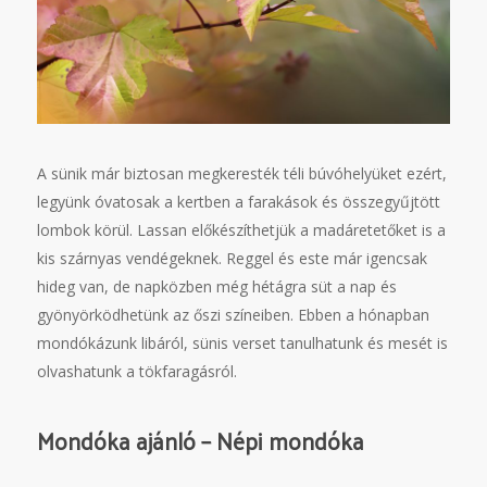
A sünik már biztosan megkeresték téli búvóhelyüket ezért,
legyünk óvatosak a kertben a farakások és összegyűjtött
lombok körül. Lassan előkészíthetjük a madáretetőket is a
kis szárnyas vendégeknek. Reggel és este már igencsak
hideg van, de napközben még hétágra süt a nap és
gyönyörködhetünk az őszi színeiben. Ebben a hónapban
mondókázunk libáról, sünis verset tanulhatunk és mesét is
olvashatunk a tökfaragásról.
Mondóka ajánló – Népi mondóka