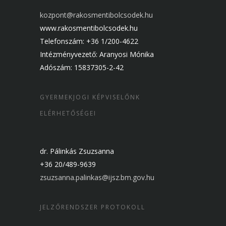
kozpont@rakosmentibolcsodek.hu
www.rakosmentibolcsodek.hu
Telefonszám: +36 1/200-4622
Intézményvezető: Aranyosi Mónika
Adószám: 15837305-2-42
GYERMEKJOGI KÉPVISELŐNK
ELÉRHETŐSÉGEI
dr. Pálinkás Zsuzsanna
+36 20/489-9639
zsuzsanna.palinkas@ijsz.bm.gov.hu
JELZŐRENDSZER PROTOKOLL