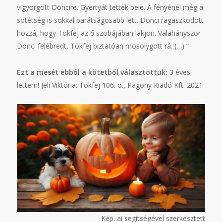
vigyorgott Döncire. Gyertyát tettek bele. A fényénél még a
sötétség is sokkal barátságosabb lett. Dönci ragaszkodott
hozzá, hogy Tökfej az ő szobájában lakjon. Valahányszor
Dönci felébredt, Tökfej biztatóan mosolygott rá. (…) “
Ezt a mesét ebből a kötetből választottuk:
3 éves
lettem! Jeli Viktória: Tökfej 106. o., Pagony Kiadó Kft. 2021
Kép: ai segítségével szerkesztett