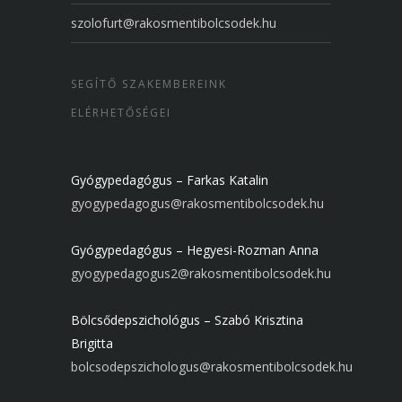
szolofurt@rakosmentibolcsodek.hu
SEGÍTŐ SZAKEMBEREINK
ELÉRHETŐSÉGEI
Gyógypedagógus – Farkas Katalin
gyogypedagogus@rakosmentibolcsodek.hu
Gyógypedagógus – Hegyesi-Rozman Anna
gyogypedagogus2@rakosmentibolcsodek.hu
Bölcsődepszichológus – Szabó Krisztina
Brigitta
bolcsodepszichologus@rakosmentibolcsodek.hu