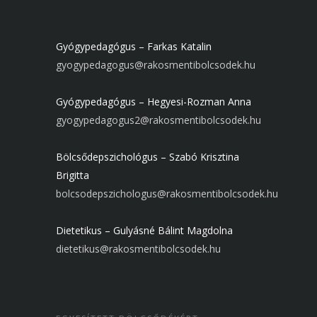
Gyógypedagógus – Farkas Katalin
gyogypedagogus@rakosmentibolcsodek.hu
Gyógypedagógus – Hegyesi-Rozman Anna
gyogypedagogus2@rakosmentibolcsodek.hu
Bölcsődepszichológus – Szabó Krisztina
Brigitta
bolcsodepszichologus@rakosmentibolcsodek.hu
Dietetikus – Gulyásné Bálint Magdolna
dietetikus@rakosmentibolcsodek.hu