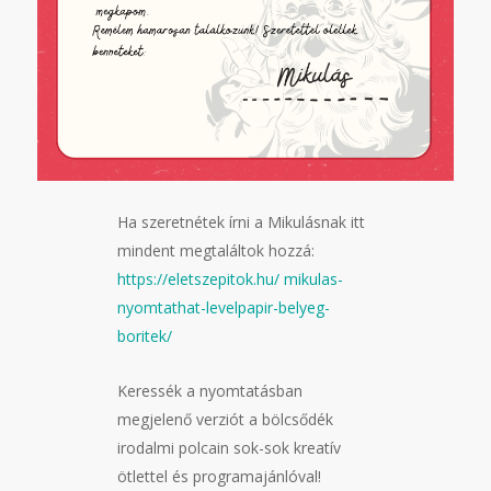
Ha szeretnétek írni a Mikulásnak itt
mindent megtaláltok hozzá:
https://eletszepitok.hu/ mikulas-
nyomtathat-levelpapir-belyeg-
boritek/
Keressék a nyomtatásban
megjelenő verziót a bölcsődék
irodalmi polcain sok-sok kreatív
ötlettel és programajánlóval!