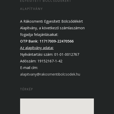
EGYESÍTETT BÖLCSŐDÉKÉRT
ALAPÍTVÁNY
A Rákosmenti Egyesített Bölcsődékért
Alapítvány, a következő számlaszámon
fogadja felajánlásaikat:
OTP Bank: 11717009-22470566
Az alapítvány adatai:
Nyilvántartási szám: 01-01-0012767
Adószám: 19152167-1-42
E-mail cím:
alapitvany@rakosmentibolcsodek.hu
TÉRKÉP