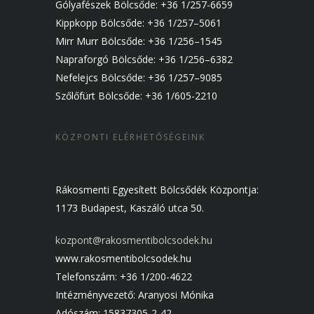
Gólyafészek Bölcsőde: +36 1/257-6659
Kippkopp Bölcsőde: +36 1/257–5061
Mirr Murr Bölcsőde: +36 1/256–1545
Napraforgó Bölcsőde: +36 1/256–6382
Nefelejcs Bölcsőde: +36 1/257–9085
Szőlőfürt Bölcsőde: +36 1/605-2210
KÖZPONTI ELÉRHETŐSÉGEINK
Rákosmenti Egyesített Bölcsődék Központja:
1173 Budapest, Kaszáló utca 50.
kozpont@rakosmentibolcsodek.hu
www.rakosmentibolcsodek.hu
Telefonszám: +36 1/200-4622
Intézményvezető: Aranyosi Mónika
Adószám: 15837305-2-42