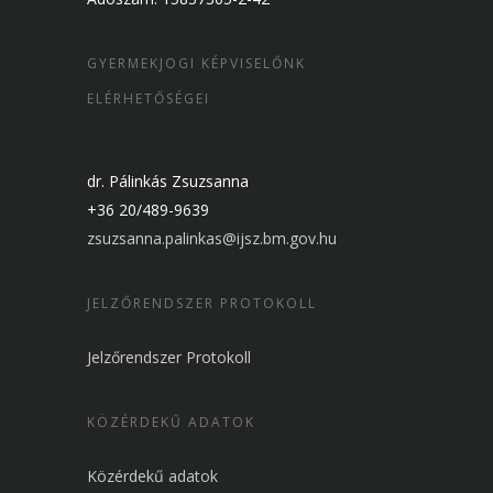
GYERMEKJOGI KÉPVISELŐNK
ELÉRHETŐSÉGEI
dr. Pálinkás Zsuzsanna
+36 20/489-9639
zsuzsanna.palinkas@ijsz.bm.gov.hu
JELZŐRENDSZER PROTOKOLL
Jelzőrendszer Protokoll
KÖZÉRDEKŰ ADATOK
Közérdekű adatok