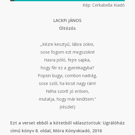
Kép: Cerkabella Kiadó
LACKFI JÁNOS
Öltözős
„Kézre kesztyű, lábra zokni,
sose fogom ezt megszokni!
Hasra póló, fejre sapka,
hogy fér ez a gyerekagyba?
Popsin bugyi, combon nadrág,
sose szól, ha kicsit nagy rám!
Néha szorít jó erősen,
mutatja, hogy már kinőttem.”
(részlet)
Ezt a verset ebből a kötetből választottuk: Ugrálóház
című könyv 8. oldal, Móra Könyvkiadó, 2016