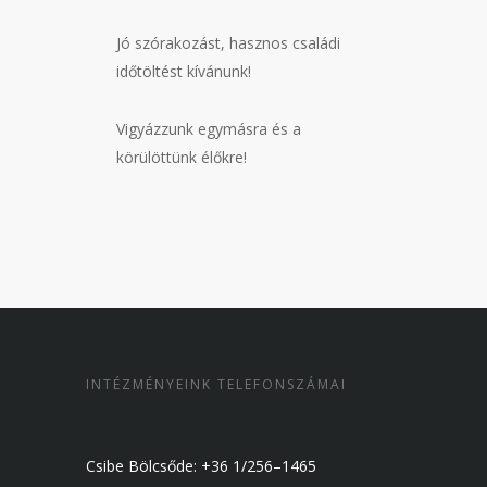
Jó szórakozást, hasznos családi
időtöltést kívánunk!
Vigyázzunk egymásra és a
körülöttünk élőkre!
INTÉZMÉNYEINK TELEFONSZÁMAI
Csibe Bölcsőde: +36 1/256–1465