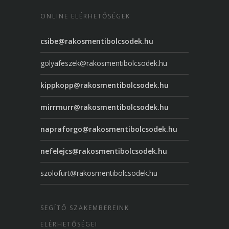
ONLINE ELÉRHETŐSÉGEK
csibe@rakosmentibolcsodek.hu
golyafeszek@rakosmentibolcsodek.hu
kippkopp@rakosmentibolcsodek.hu
mirrmurr@rakosmentibolcsodek.hu
napraforgo@rakosmentibolcsodek.hu
nefelejcs@rakosmentibolcsodek.hu
szolofurt@rakosmentibolcsodek.hu
SEGÍTŐ SZAKEMBEREINK
ELÉRHETŐSÉGEI