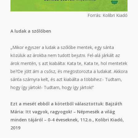
Forrás: Kolibri Kiadó
A ludak a szőlőben
„Mikor egyszer a ludak a szőlőbe mentek, egy sánta
közülük az árokba nem tudott bejutni. Fel-alá járkált az
árok mentén, s azt kiabálta: Kata te, Kata te, hol mentetek
be?De jött ám a csősz, és megostorozta a ludakat. Akkora
sánta szárnyra kelt, és azt kiabálta a többihez:- Tudtam,
hogy így jártok!- Tudtam, hogy így jártok!”
Ezt a mesét ebből a kötetből választottuk: Bajzáth
Mária: Itt vagyok, ragyogok! – Népmesék a világ
minden tájáról – 0-4 éveseknek, 112.o., Kolibri Kiadó,
2019