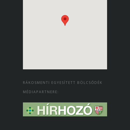
RÁKOSMENTI EGYESÍTETT BÖLCSŐDÉK
MÉDIAPARTNERE: